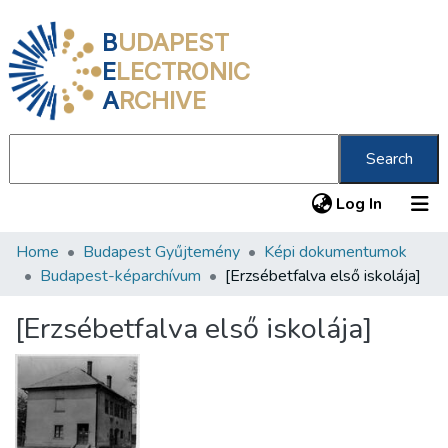
B
UDAPEST
E
LECTRONIC
A
RCHIVE
Search
(current
Log In
Home
Budapest Gyűjtemény
Képi dokumentumok
Communities & Collections
Budapest-képarchívum
[Erzsébetfalva első iskolája]
All of DSpace
[Erzsébetfalva első iskolája]
Statistics
About us