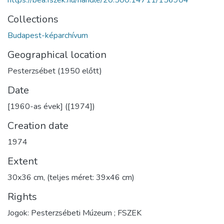
https://bea.fszek.hu/handle/20.500.14711/156904
Collections
Budapest-képarchívum
Geographical location
Pesterzsébet (1950 előtt)
Date
[1960-as évek] ([1974])
Creation date
1974
Extent
30x36 cm, (teljes méret: 39x46 cm)
Rights
Jogok: Pesterzsébeti Múzeum ; FSZEK