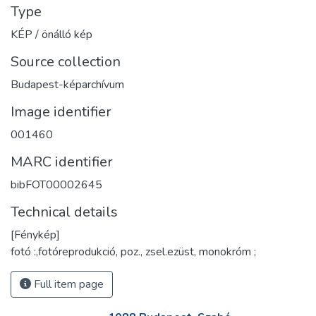
Type
KÉP / önálló kép
Source collection
Budapest-képarchívum
Image identifier
001460
MARC identifier
bibFOT00002645
Technical details
[Fénykép]
fotó :,fotóreprodukció, poz., zsel.ezüst, monokróm ;
Full item page