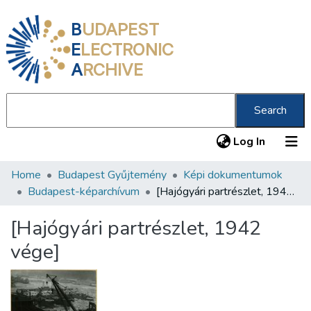
B
UDAPEST
E
LECTRONIC
A
RCHIVE
Search
(current
Log In
Home
Budapest Gyűjtemény
Képi dokumentumok
Communities & Collections
Budapest-képarchívum
[Hajógyári partrészlet, 1942 vége]
All of DSpace
[Hajógyári partrészlet, 1942
Statistics
vége]
About us