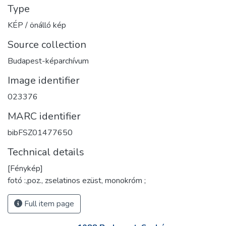
Type
KÉP / önálló kép
Source collection
Budapest-képarchívum
Image identifier
023376
MARC identifier
bibFSZ01477650
Technical details
[Fénykép]
fotó :,poz., zselatinos ezüst, monokróm ;
Full item page