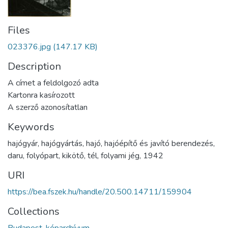
Files
023376.jpg
(147.17 KB)
Description
A címet a feldolgozó adta
Kartonra kasírozott
A szerző azonosítatlan
Keywords
hajógyár
,
hajógyártás
,
hajó
,
hajóépítő és javító berendezés
,
daru
,
folyópart
,
kikötő
,
tél
,
folyami jég
,
1942
URI
https://bea.fszek.hu/handle/20.500.14711/159904
Collections
Budapest-képarchívum