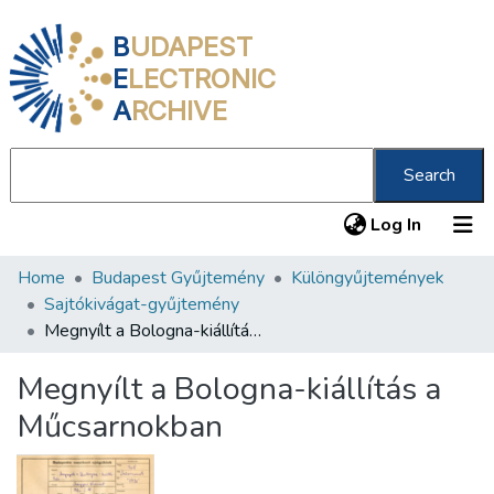
B
UDAPEST
E
LECTRONIC
A
RCHIVE
Search
(current
Log In
Home
Budapest Gyűjtemény
Különgyűjtemények
Communities & Collections
Sajtókivágat-gyűjtemény
All of DSpace
Megnyílt a Bologna-kiállítás a Műcsarnokban
Statistics
Megnyílt a Bologna-kiállítás a
About us
Műcsarnokban