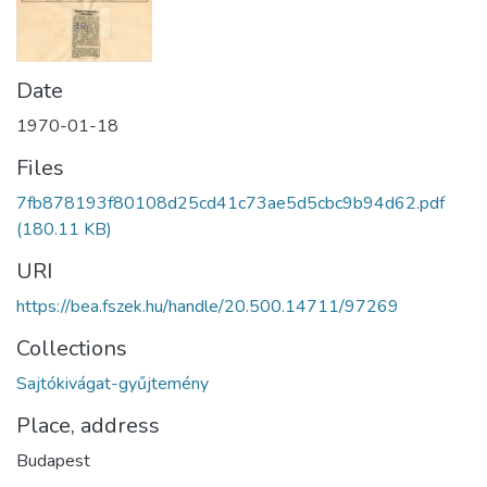
Date
1970-01-18
Files
7fb878193f80108d25cd41c73ae5d5cbc9b94d62.pdf
(180.11 KB)
URI
https://bea.fszek.hu/handle/20.500.14711/97269
Collections
Sajtókivágat-gyűjtemény
Place, address
Budapest