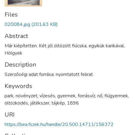
Files
020084.jpg
(201.63 KB)
Abstract
Már kiépítetten. Két jól öltözött fiúcska, egyikük karikával.
Hölgyek
Description
Szerzőségi adat forrása: nyomtatott felirat
Keywords
park
,
növényzet
,
vízesés
,
gyermek
,
forrásvíz
,
nő
,
fiúgyermek
,
öltözködés
,
játékszer
,
tájkép
,
1896
URI
https://bea.fszek.hu/handle/20.500.14711/156372