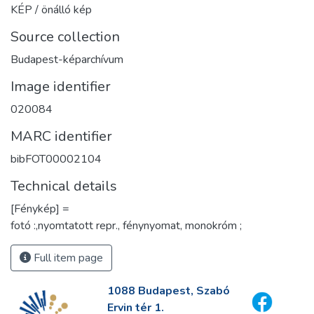
KÉP / önálló kép
Source collection
Budapest-képarchívum
Image identifier
020084
MARC identifier
bibFOT00002104
Technical details
[Fénykép] =
fotó :,nyomtatott repr., fénynyomat, monokróm ;
Full item page
1088 Budapest, Szabó
Ervin tér 1.