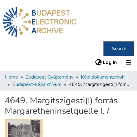
B
UDAPEST
E
LECTRONIC
A
RCHIVE
Search
(current
Log In
Home
Budapest Gyűjtemény
Képi dokumentumok
Communities & Collections
Budapest-képarchívum
4649. Margitszigesti(!) forrás Margaretheninselquelle I. /
All of DSpace
4649. Margitszigesti(!) forrás
Statistics
Margaretheninselquelle I. /
About us