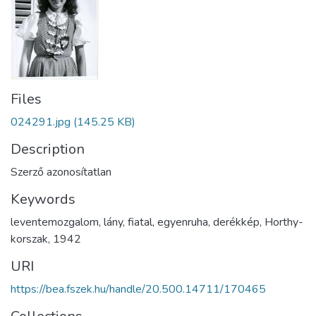
Files
024291.jpg
(145.25 KB)
Description
Szerző azonosítatlan
Keywords
leventemozgalom
,
lány
,
fiatal
,
egyenruha
,
derékkép
,
Horthy-
korszak
,
1942
URI
https://bea.fszek.hu/handle/20.500.14711/170465