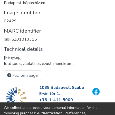
Budapest-képarchívum
Image identifier
024291
MARC identifier
bibFSZ01813315
Technical details
[Fénykép]
fotó :,poz., zselatinos ezüst, monokróm ;
Full item page
1088 Budapest, Szabó
Ervin tér 1.
+36-1-411-5000
info@fszek.hu
We collect and process your personal information for the
https://fszek.hu
following purposes:
Authentication, Preferences,