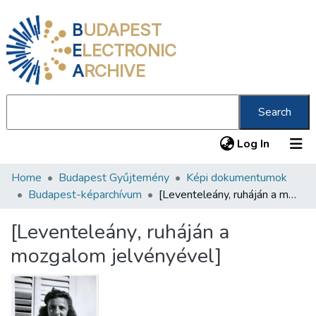
B
UDAPEST
E
LECTRONIC
A
RCHIVE
Search
(current
Log In
Home
Budapest Gyűjtemény
Képi dokumentumok
Communities & Collections
Budapest-képarchívum
[Leventeleány, ruháján a mozgalom jelvényével]
All of DSpace
[Leventeleány, ruháján a
Statistics
mozgalom jelvényével]
About us