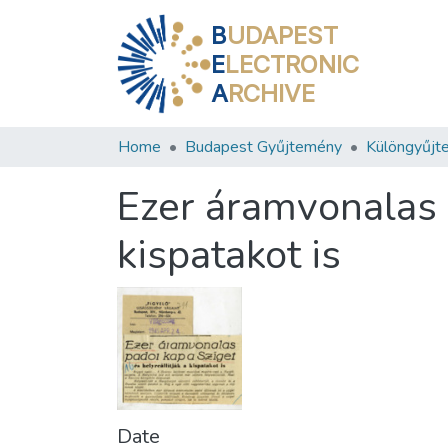
B
UDAPEST
E
LECTRONIC
A
RCHIVE
Home
Budapest Gyűjtemény
Különgyűjt
Ezer áramvonalas p
kispatakot is
Date