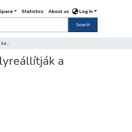
DSpace
Statistics
About us
Log In
Search
Ezer áramvonalas padot kap a Sziget, és helyreállítják a kispatakot is
yreállítják a