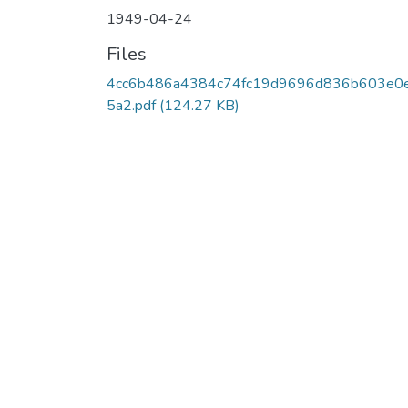
1949-04-24
Files
4cc6b486a4384c74fc19d9696d836b603e0
5a2.pdf
(124.27 KB)