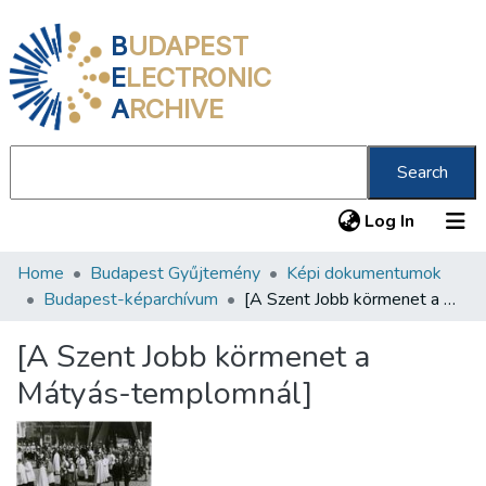
B
UDAPEST
E
LECTRONIC
A
RCHIVE
Search
(current
Log In
Home
Budapest Gyűjtemény
Képi dokumentumok
Communities & Collections
Budapest-képarchívum
[A Szent Jobb körmenet a Mátyás-templomnál]
All of DSpace
[A Szent Jobb körmenet a
Statistics
Mátyás-templomnál]
About us