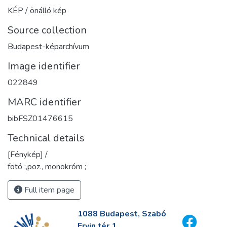
KÉP / önálló kép
Source collection
Budapest-képarchívum
Image identifier
022849
MARC identifier
bibFSZ01476615
Technical details
[Fénykép] /
fotó :,poz., monokróm ;
Full item page
1088 Budapest, Szabó
Ervin tér 1.