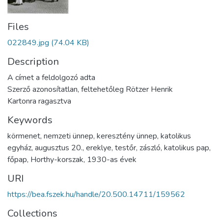
Files
022849.jpg
(74.04 KB)
Description
A címet a feldolgozó adta
Szerző azonosítatlan, feltehetőleg Rötzer Henrik
Kartonra ragasztva
Keywords
körmenet
,
nemzeti ünnep
,
keresztény ünnep
,
katolikus
egyház
,
augusztus 20.
,
ereklye
,
testőr
,
zászló
,
katolikus pap
,
főpap
,
Horthy-korszak
,
1930-as évek
URI
https://bea.fszek.hu/handle/20.500.14711/159562
Collections