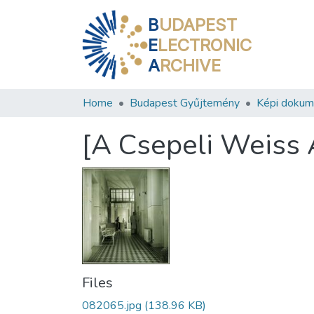
B
UDAPEST
E
LECTRONIC
A
RCHIVE
Home
Budapest Gyűjtemény
Képi doku
[A Csepeli Weiss 
Files
082065.jpg
(138.96 KB)