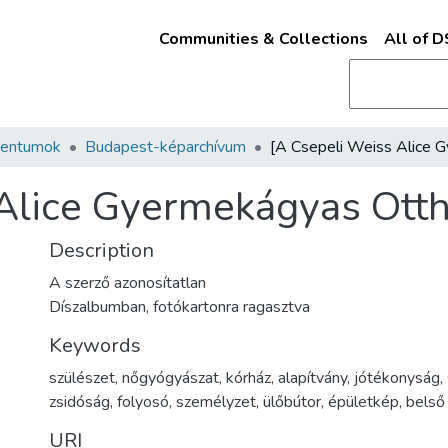
Communities & Collections
All of 
mentumok
Budapest-képarchívum
Alice Gyermekágyas Ottho
Description
A szerző azonosítatlan
Díszalbumban, fotókartonra ragasztva
Keywords
szülészet
,
nőgyógyászat
,
kórház
,
alapítvány
,
jótékonyság
,
zsidóság
,
folyosó
,
személyzet
,
ülőbútor
,
épületkép
,
belső 
URI