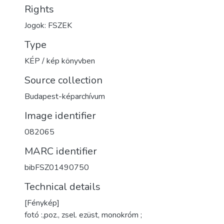
Rights
Jogok: FSZEK
Type
KÉP / kép könyvben
Source collection
Budapest-képarchívum
Image identifier
082065
MARC identifier
bibFSZ01490750
Technical details
[Fénykép]
fotó :,poz., zsel. ezüst, monokróm ;