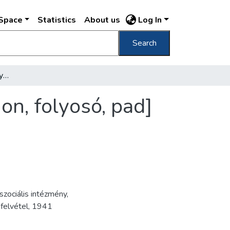
DSpace
Statistics
About us
Log In
Search
[A Csepeli Weiss Alice Gyermekágyas Otthon, folyosó, pad]
n, folyosó, pad]
szociális intézmény
,
felvétel
,
1941