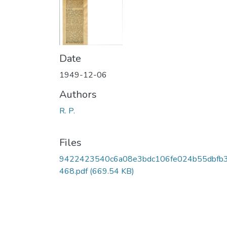
Date
1949-12-06
Authors
R. P.
Files
9422423540c6a08e3bdc106fe024b55dbfb
468.pdf
(669.54 KB)