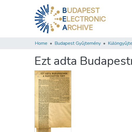
B
UDAPEST
E
LECTRONIC
A
RCHIVE
Home
Budapest Gyűjtemény
Különgyűjt
Ezt adta Budapest