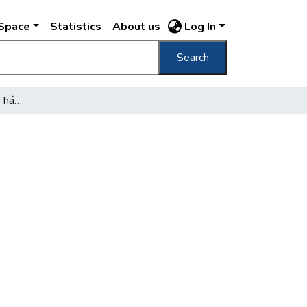
DSpace
Statistics
About us
Log In
Search
Ezt adta Budapestnek a hároméves terv