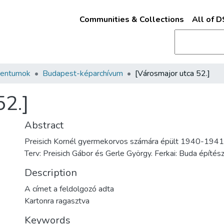
Communities & Collections
All of 
mentumok
Budapest-képarchívum
[Városmajor utca 52.]
52.]
Abstract
Preisich Kornél gyermekorvos számára épült 1940-194
Terv: Preisich Gábor és Gerle György. Ferkai: Buda építész
Description
A címet a feldolgozó adta
Kartonra ragasztva
Keywords