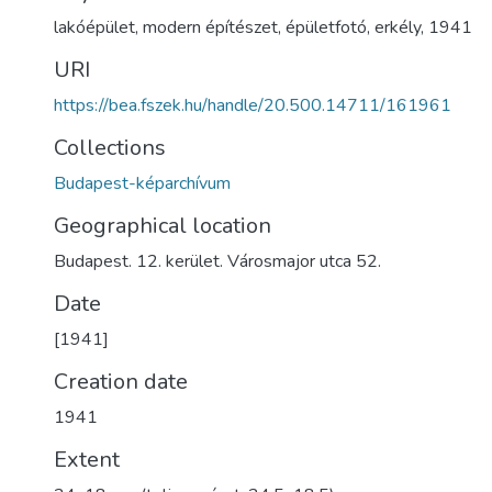
lakóépület
,
modern építészet
,
épületfotó
,
erkély
,
1941
URI
https://bea.fszek.hu/handle/20.500.14711/161961
Collections
Budapest-képarchívum
Geographical location
Budapest. 12. kerület. Városmajor utca 52.
Date
[1941]
Creation date
1941
Extent