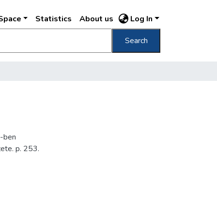
DSpace
Statistics
About us
Log In
Search
1-ben
ete. p. 253.