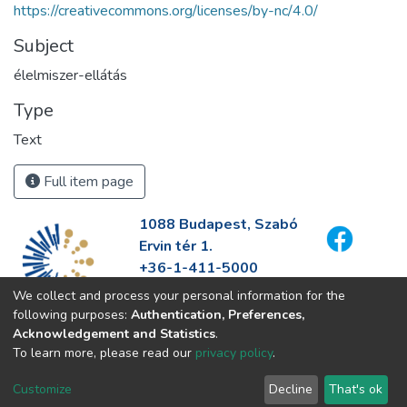
https://creativecommons.org/licenses/by-nc/4.0/
Subject
élelmiszer-ellátás
Type
Text
Full item page
1088 Budapest, Szabó
Ervin tér 1.
+36-1-411-5000
info@fszek.hu
We collect and process your personal information for the
https://fszek.hu
following purposes:
Authentication, Preferences,
Acknowledgement and Statistics
.
To learn more, please read our
privacy policy
.
Customize
Decline
That's ok