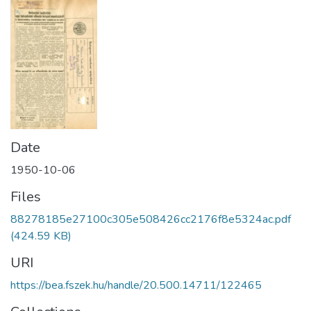
Date
1950-10-06
Files
88278185e27100c305e508426cc2176f8e5324ac.pdf
(424.59 KB)
URI
https://bea.fszek.hu/handle/20.500.14711/122465