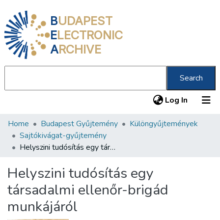
B
UDAPEST
E
LECTRONIC
A
RCHIVE
Search
(current
Log In
Home
Budapest Gyűjtemény
Különgyűjtemények
Communities & Collections
Sajtókivágat-gyűjtemény
All of DSpace
Helyszini tudósítás egy társadalmi ellenőr-brigád munkájáról
Statistics
Helyszini tudósítás egy
About us
társadalmi ellenőr-brigád
munkájáról