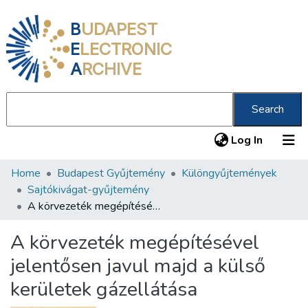
B
UDAPEST
E
LECTRONIC
A
RCHIVE
Search
(current
Log In
Home
Budapest Gyűjtemény
Különgyűjtemények
Communities & Collections
Sajtókivágat-gyűjtemény
All of DSpace
A körvezeték megépítésével jelentősen javul majd a külső kerületek gázellátása
Statistics
A körvezeték megépítésével
About us
jelentősen javul majd a külső
kerületek gázellátása