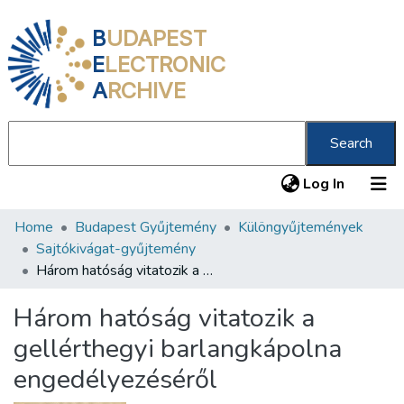
B
UDAPEST
E
LECTRONIC
A
RCHIVE
Search
(current
Log In
Home
Budapest Gyűjtemény
Különgyűjtemények
Communities & Collections
Sajtókivágat-gyűjtemény
All of DSpace
Három hatóság vitatozik a gellérthegyi barlangkápolna engedélyezéséről
Statistics
Három hatóság vitatozik a
About us
gellérthegyi barlangkápolna
engedélyezéséről