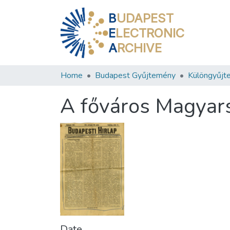
B
UDAPEST
E
LECTRONIC
A
RCHIVE
Home
Budapest Gyűjtemény
Különgyűjt
A főváros Magyar
Date