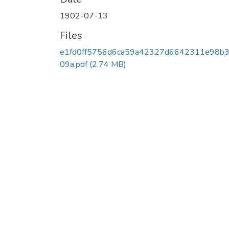
1902-07-13
Files
e1fd0ff5756d6ca59a42327d6642311e98b
09a.pdf
(2.74 MB)