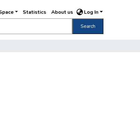
DSpace
Statistics
About us
Log In
Search