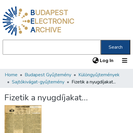
B
UDAPEST
E
LECTRONIC
A
RCHIVE
Search
(current
Log In
Home
Budapest Gyűjtemény
Különgyűjtemények
Communities & Collections
Sajtókivágat-gyűjtemény
Fizetik a nyugdíjakat...
All of DSpace
Fizetik a nyugdíjakat...
Statistics
About us