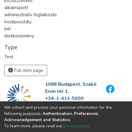
köztisztviselő
alkalmazott
adminisztratív foglalkozás
középosztály
bér
életkörülmény
Type
Text
Full item page
1088 Budapest, Szabó
Ervin tér 1.
+36-1-411-5000
info@fszek.hu
We collect and process your personal information for the
https://fszek.hu
following purposes:
Authentication, Preferences,
Acknowledgement and Statistics
.
To learn more, please read our
privacy policy
.