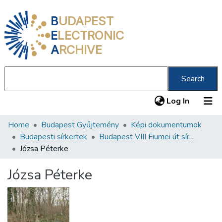
B
UDAPEST
E
LECTRONIC
A
RCHIVE
Search
(current
Log In
Home
Budapest Gyűjtemény
Képi dokumentumok
Communities & Collections
Budapesti sírkertek
Budapest VIII Fiumei út sírkert 3. rész
All of DSpace
Józsa Péterke
Statistics
Józsa Péterke
About us