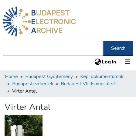
B
UDAPEST
E
LECTRONIC
A
RCHIVE
Search
(current
Log In
Home
Budapest Gyűjtemény
Képi dokumentumok
Communities & Collections
Budapesti sírkertek
Budapest VIII Fiumei út sírkert 1. rész
All of DSpace
Virter Antal
Statistics
Virter Antal
About us