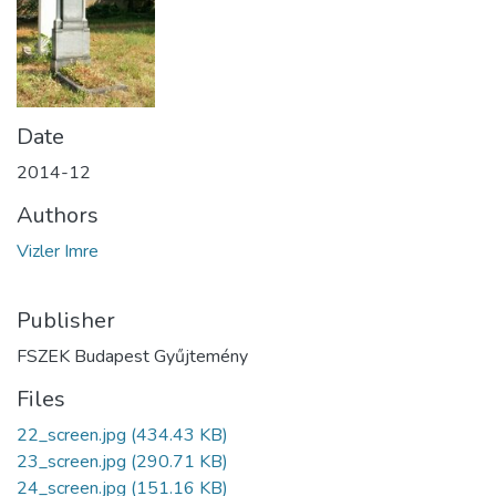
Date
2014-12
Authors
Vizler Imre
Publisher
FSZEK Budapest Gyűjtemény
Files
22_screen.jpg
(434.43 KB)
23_screen.jpg
(290.71 KB)
24_screen.jpg
(151.16 KB)