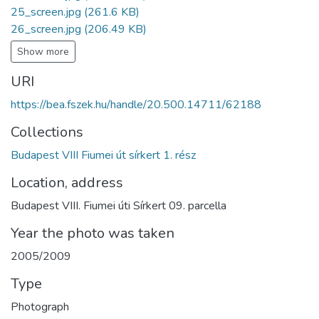
25_screen.jpg
(261.6 KB)
26_screen.jpg
(206.49 KB)
Show more
URI
https://bea.fszek.hu/handle/20.500.14711/62188
Collections
Budapest VIII Fiumei út sírkert 1. rész
Location, address
Budapest VIII. Fiumei úti Sírkert 09. parcella
Year the photo was taken
2005/2009
Type
Photograph