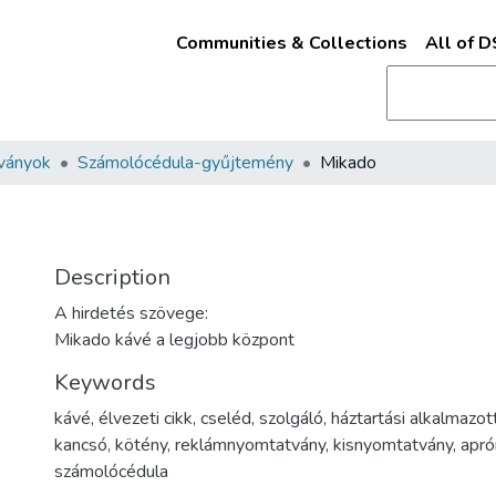
Communities & Collections
All of 
ványok
Számolócédula-gyűjtemény
Mikado
Description
A hirdetés szövege:
Mikado kávé a legjobb központ
Keywords
kávé
,
élvezeti cikk
,
cseléd
,
szolgáló
,
háztartási alkalmazot
kancsó
,
kötény
,
reklámnyomtatvány
,
kisnyomtatvány
,
apró
számolócédula