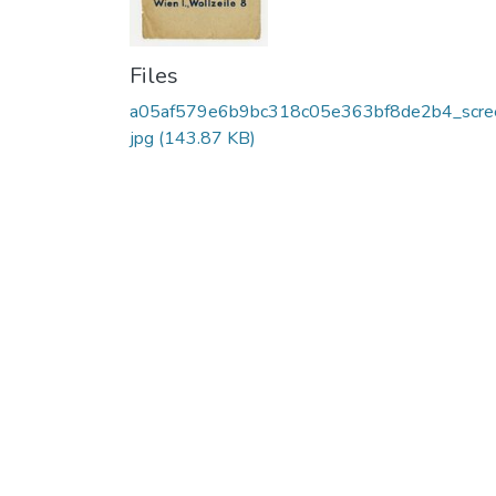
Files
a05af579e6b9bc318c05e363bf8de2b4_scre
jpg
(143.87 KB)