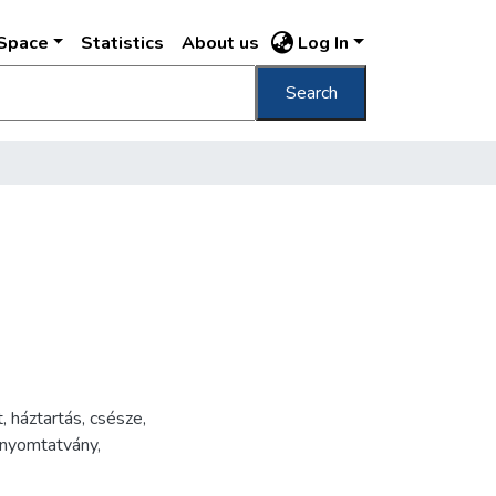
DSpace
Statistics
About us
Log In
Search
t
,
háztartás
,
csésze
,
nyomtatvány
,