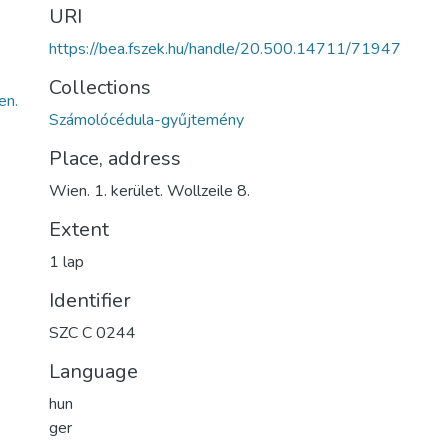
URI
https://bea.fszek.hu/handle/20.500.14711/71947
Collections
en.
Számolócédula-gyűjtemény
Place, address
Wien. 1. kerület. Wollzeile 8.
Extent
1 lap
Identifier
SZC C 0244
Language
hun
ger