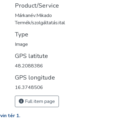
Product/Service
Márkanév:Mikado
Termék/szolgáltatás:ital
Type
Image
GPS latitute
48.2088386
GPS longitude
16.3748506
Full item page
in tér 1.