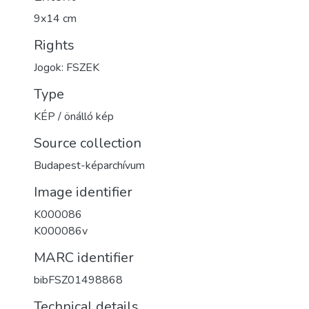
9x14 cm
Rights
Jogok: FSZEK
Type
KÉP / önálló kép
Source collection
Budapest-képarchívum
Image identifier
K000086
K000086v
MARC identifier
bibFSZ01498868
Technical details