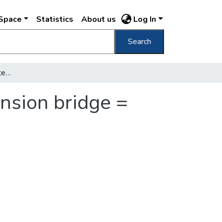
DSpace
Statistics
About us
Log In
Search
Budapest Lánczhid = Kettenbrücke = Suspension bridge = Pont suspendu
nsion bridge =