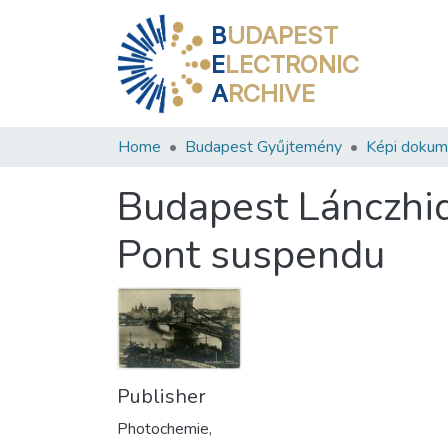
B
UDAPEST
E
LECTRONIC
A
RCHIVE
Home
Budapest Gyűjtemény
Képi doku
Budapest Lánczhid
Pont suspendu
Publisher
Photochemie,