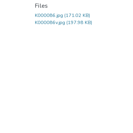
Files
K000086.jpg
(171.02 KB)
K000086v.jpg
(197.98 KB)