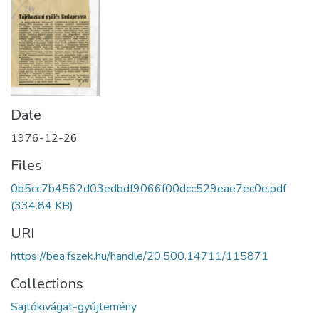
Date
1976-12-26
Files
0b5cc7b4562d03edbdf9066f00dcc529eae7ec0e.pdf
(334.84 KB)
URI
https://bea.fszek.hu/handle/20.500.14711/115871
Collections
Sajtókivágat-gyűjtemény