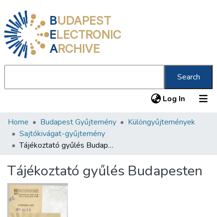
B
UDAPEST
E
LECTRONIC
A
RCHIVE
Search
(current
Log In
Home
Budapest Gyűjtemény
Különgyűjtemények
Communities & Collections
Sajtókivágat-gyűjtemény
All of DSpace
Tájékoztató gyűlés Budapesten
Statistics
Tájékoztató gyűlés Budapesten
About us