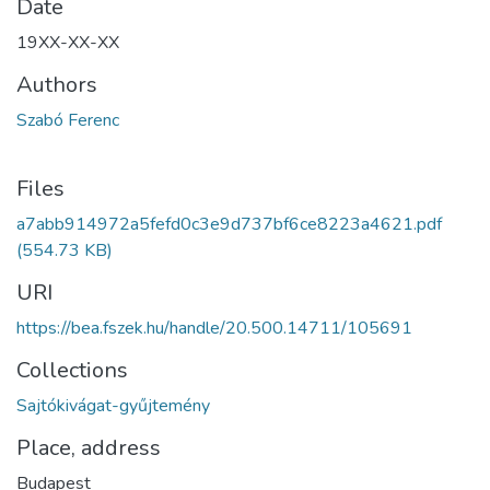
Date
19XX-XX-XX
Authors
Szabó Ferenc
Files
a7abb914972a5fefd0c3e9d737bf6ce8223a4621.pdf
(554.73 KB)
URI
https://bea.fszek.hu/handle/20.500.14711/105691
Collections
Sajtókivágat-gyűjtemény
Place, address
Budapest