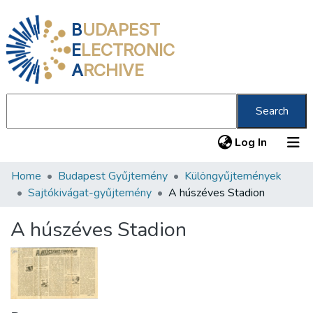
B
UDAPEST
E
LECTRONIC
A
RCHIVE
Search
(current
Log In
Home
Budapest Gyűjtemény
Különgyűjtemények
Communities & Collections
Sajtókivágat-gyűjtemény
A húszéves Stadion
All of DSpace
A húszéves Stadion
Statistics
About us