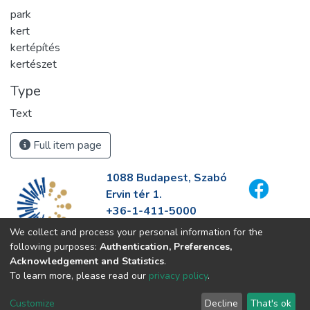
park
kert
kertépítés
kertészet
Type
Text
Full item page
1088 Budapest, Szabó
Ervin tér 1.
+36-1-411-5000
info@fszek.hu
We collect and process your personal information for the
https://fszek.hu
following purposes:
Authentication, Preferences,
Acknowledgement and Statistics
.
To learn more, please read our
privacy policy
.
Customize
Decline
That's ok