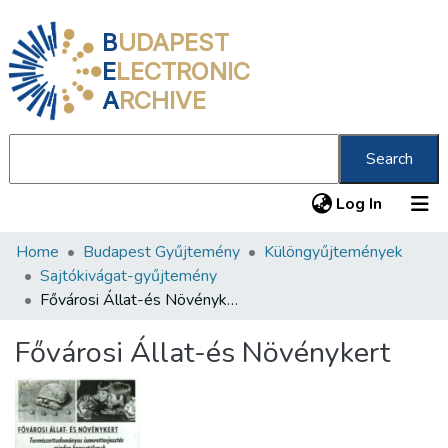
B
UDAPEST
E
LECTRONIC
A
RCHIVE
Search
(current
Log In
Home
Budapest Gyűjtemény
Különgyűjtemények
Communities & Collections
Sajtókivágat-gyűjtemény
All of DSpace
Fővárosi Állat-és Növénykert
Statistics
Fővárosi Állat-és Növénykert
About us