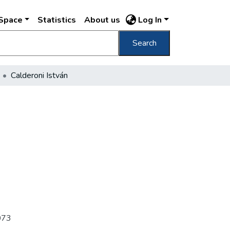
DSpace
Statistics
About us
Log In
Search
Calderoni István
b073