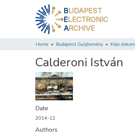
B
UDAPEST
E
LECTRONIC
A
RCHIVE
Home
Budapest Gyűjtemény
Képi doku
Calderoni István
Date
2014-12
Authors