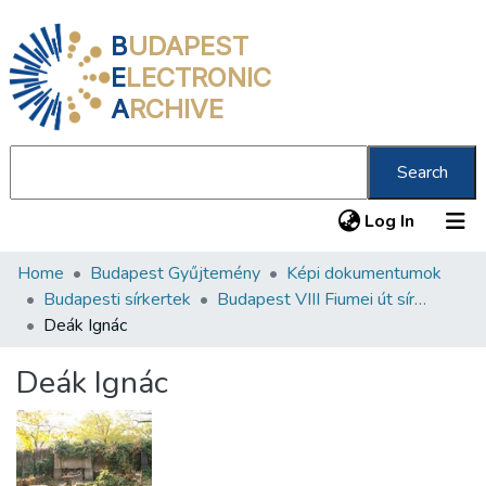
B
UDAPEST
E
LECTRONIC
A
RCHIVE
Search
(current
Log In
Home
Budapest Gyűjtemény
Képi dokumentumok
Communities & Collections
Budapesti sírkertek
Budapest VIII Fiumei út sírkert 3. rész
All of DSpace
Deák Ignác
Statistics
Deák Ignác
About us