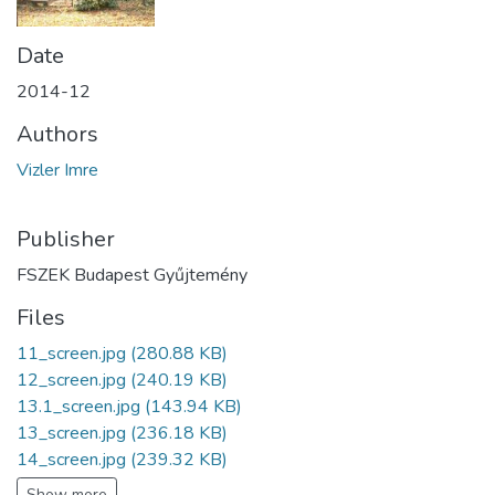
Date
2014-12
Authors
Vizler Imre
Publisher
FSZEK Budapest Gyűjtemény
Files
11_screen.jpg
(280.88 KB)
12_screen.jpg
(240.19 KB)
13.1_screen.jpg
(143.94 KB)
13_screen.jpg
(236.18 KB)
14_screen.jpg
(239.32 KB)
Show more