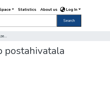
DSpace
Statistics
About us
Log In
Search
Megnyílt Budapest legszebb és legnagyobb postahivatala
 postahivatala