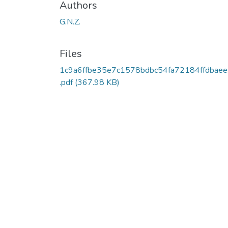
Authors
G.N.Z.
Files
1c9a6ffbe35e7c1578bdbc54fa72184ffdbae
.pdf
(367.98 KB)