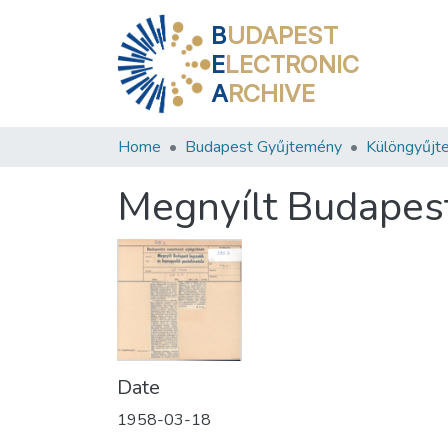
B
UDAPEST
E
LECTRONIC
A
RCHIVE
Home
Budapest Gyűjtemény
Különgyűjt
Megnyílt Budapest
Date
1958-03-18