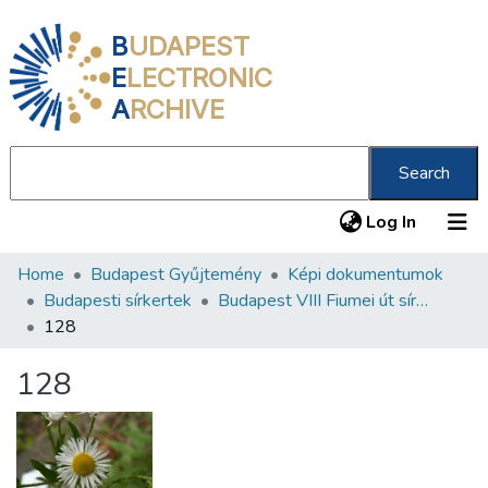
B
UDAPEST
E
LECTRONIC
A
RCHIVE
Search
(current
Log In
Home
Budapest Gyűjtemény
Képi dokumentumok
Communities & Collections
Budapesti sírkertek
Budapest VIII Fiumei út sírkert 3. rész
All of DSpace
128
Statistics
128
About us