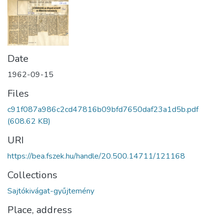
Date
1962-09-15
Files
c91f087a986c2cd47816b09bfd7650daf23a1d5b.pdf
(608.62 KB)
URI
https://bea.fszek.hu/handle/20.500.14711/121168
Collections
Sajtókivágat-gyűjtemény
Place, address