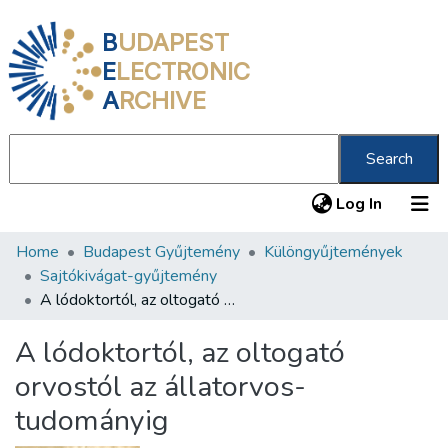
B
UDAPEST
E
LECTRONIC
A
RCHIVE
Search
(current
Log In
Home
Budapest Gyűjtemény
Különgyűjtemények
Communities & Collections
Sajtókivágat-gyűjtemény
All of DSpace
A lódoktortól, az oltogató orvostól az állatorvos-tudományig
Statistics
A lódoktortól, az oltogató
About us
orvostól az állatorvos-
tudományig