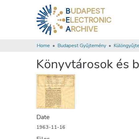
B
UDAPEST
E
LECTRONIC
A
RCHIVE
Home
Budapest Gyűjtemény
Különgyűjt
Könyvtárosok és b
Date
1963-11-16