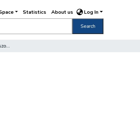
DSpace
Statistics
About us
Log In
Search
Könyvtárosok és bányászok találkozója