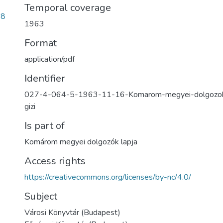
Temporal coverage
68
1963
Format
application/pdf
Identifier
027-4-064-5-1963-11-16-Komarom-megyei-dolgozok
gizi
Is part of
Komárom megyei dolgozók lapja
Access rights
https://creativecommons.org/licenses/by-nc/4.0/
Subject
Városi Könyvtár (Budapest)