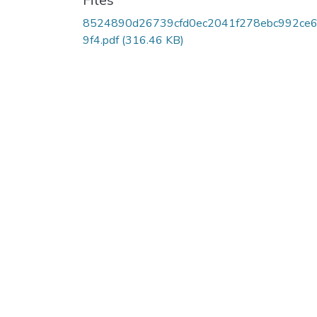
Files
8524890d26739cfd0ec2041f278ebc992ce
9f4.pdf
(316.46 KB)