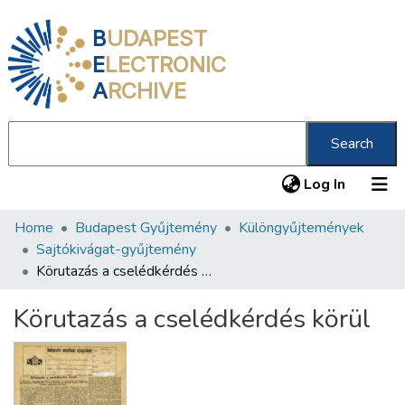
B
UDAPEST
E
LECTRONIC
A
RCHIVE
Search
(current
Log In
Home
Budapest Gyűjtemény
Különgyűjtemények
Communities & Collections
Sajtókivágat-gyűjtemény
All of DSpace
Körutazás a cselédkérdés körül
Statistics
Körutazás a cselédkérdés körül
About us