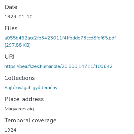
Date
1924-01-10
Files
a055b462acc2fb3423011f4ffbdde73ccd8fdf65.pdf
(297.88 KB)
URI
https://bea.fszek.hu/handle/20.500.14711/109642
Collections
Sajtókivágat-gyűjtemény
Place, address
Magyarország
Temporal coverage
1924