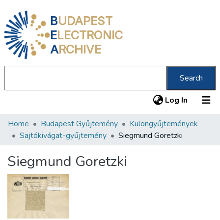
B
UDAPEST
E
LECTRONIC
A
RCHIVE
Search
(current
Log In
Home
Budapest Gyűjtemény
Különgyűjtemények
Communities & Collections
Sajtókivágat-gyűjtemény
Siegmund Goretzki
All of DSpace
Siegmund Goretzki
Statistics
About us