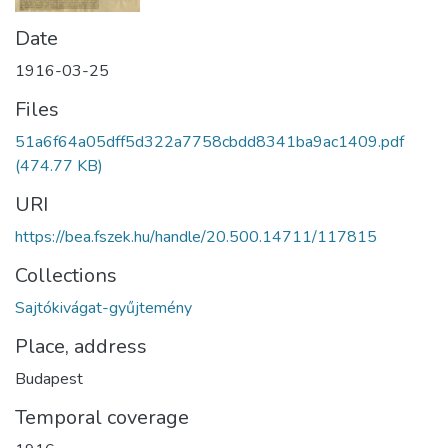
Date
1916-03-25
Files
51a6f64a05dff5d322a7758cbdd8341ba9ac1409.pdf
(474.77 KB)
URI
https://bea.fszek.hu/handle/20.500.14711/117815
Collections
Sajtókivágat-gyűjtemény
Place, address
Budapest
Temporal coverage