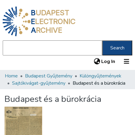
B
UDAPEST
E
LECTRONIC
A
RCHIVE
Search
(current
Log In
Home
Budapest Gyűjtemény
Különgyűjtemények
Communities & Collections
Sajtókivágat-gyűjtemény
Budapest és a bürokrácia
All of DSpace
Budapest és a bürokrácia
Statistics
About us