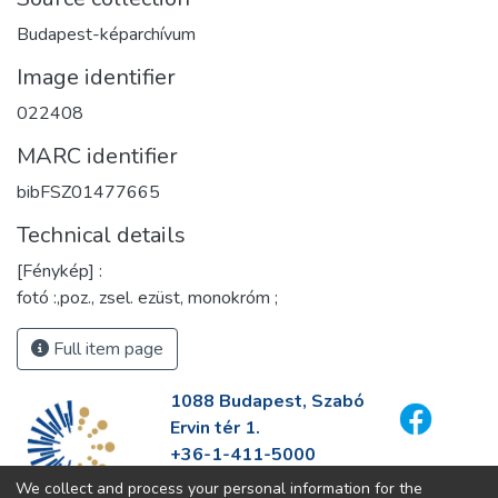
Budapest-képarchívum
Image identifier
022408
MARC identifier
bibFSZ01477665
Technical details
[Fénykép] :
fotó :,poz., zsel. ezüst, monokróm ;
Full item page
1088 Budapest, Szabó
Ervin tér 1.
+36-1-411-5000
info@fszek.hu
We collect and process your personal information for the