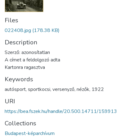
Files
022408.jpg
(178.38 KB)
Description
Szerző: azonosítatlan
A címet a feldolgozó adta
Kartonra ragasztva
Keywords
autósport
,
sportkocsi
,
versenyző
,
nézők
,
1922
URI
https://bea.fszek.hu/handle/20.500.14711/159913
Collections
Budapest-képarchívum