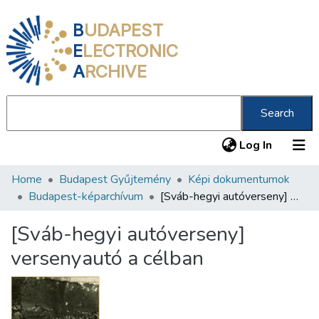
B
UDAPEST
E
LECTRONIC
A
RCHIVE
Search
(current
Log In
Home
Budapest Gyűjtemény
Képi dokumentumok
Communities & Collections
Budapest-képarchívum
[Sváb-hegyi autóverseny] versenyautó a célban
All of DSpace
[Sváb-hegyi autóverseny]
Statistics
versenyautó a célban
About us