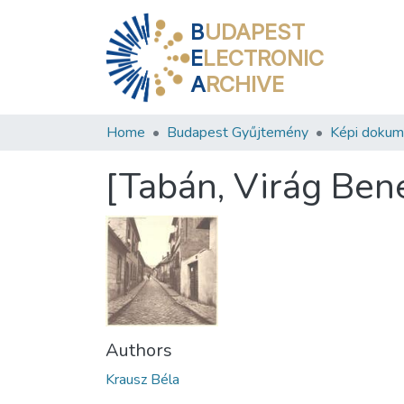
B
UDAPEST
E
LECTRONIC
A
RCHIVE
Home
Budapest Gyűjtemény
Képi doku
[Tabán, Virág Ben
Authors
Krausz Béla