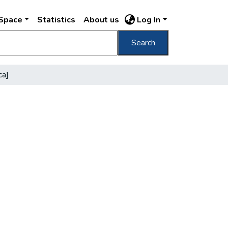
DSpace
Statistics
About us
Log In
Search
ca]