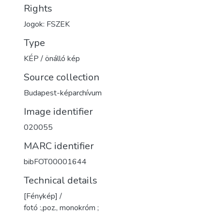
Rights
Jogok: FSZEK
Type
KÉP / önálló kép
Source collection
Budapest-képarchívum
Image identifier
020055
MARC identifier
bibFOT00001644
Technical details
[Fénykép] /
fotó :,poz., monokróm ;