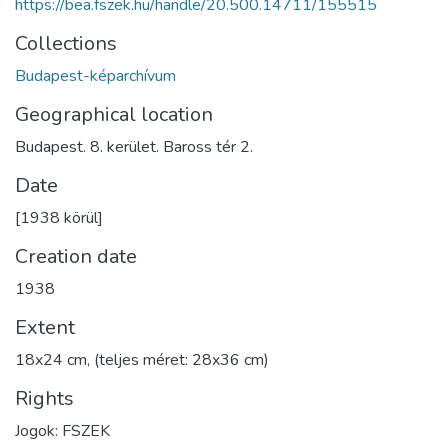
https://bea.fszek.hu/handle/20.500.14711/155515
Collections
Budapest-képarchívum
Geographical location
Budapest. 8. kerület. Baross tér 2.
Date
[1938 körül]
Creation date
1938
Extent
18x24 cm, (teljes méret: 28x36 cm)
Rights
Jogok: FSZEK