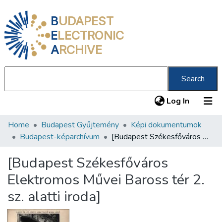
B
UDAPEST
E
LECTRONIC
A
RCHIVE
Search
(current
Log In
Home
Budapest Gyűjtemény
Képi dokumentumok
Communities & Collections
Budapest-képarchívum
[Budapest Székesfőváros Elektromos Művei Baross tér 2. sz. alatti iroda]
All of DSpace
[Budapest Székesfőváros
Statistics
Elektromos Művei Baross tér 2.
About us
sz. alatti iroda]