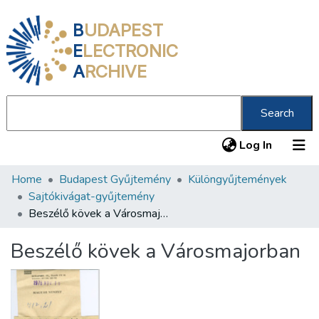
B
UDAPEST
E
LECTRONIC
A
RCHIVE
Search
(current
Log In
Home
Budapest Gyűjtemény
Különgyűjtemények
Communities & Collections
Sajtókivágat-gyűjtemény
All of DSpace
Beszélő kövek a Városmajorban
Statistics
Beszélő kövek a Városmajorban
About us