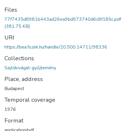
Files
77f7435d8981b443ad26ea9bd973740d6c8f185c.pdf
(381.75 KB)
URI
https://bea.fszek.hu/handle/20.500.14711/98336
Collections
Sajtókivágat-gyűjtemény
Place, address
Budapest
Temporal coverage
1976
Format
application/pdf