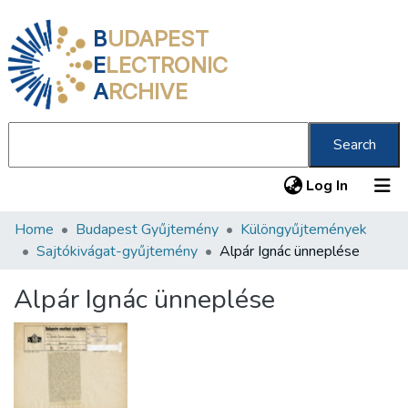
B
UDAPEST
E
LECTRONIC
A
RCHIVE
Search
(current
Log In
Home
Budapest Gyűjtemény
Különgyűjtemények
Communities & Collections
Sajtókivágat-gyűjtemény
Alpár Ignác ünneplése
All of DSpace
Alpár Ignác ünneplése
Statistics
About us