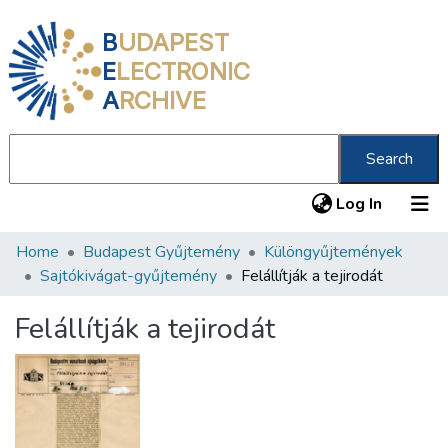
B
UDAPEST
E
LECTRONIC
A
RCHIVE
Search
(current
Log In
Home
Budapest Gyűjtemény
Különgyűjtemények
Communities & Collections
Sajtókivágat-gyűjtemény
Felállítják a tejirodát
All of DSpace
Felállítják a tejirodát
Statistics
About us