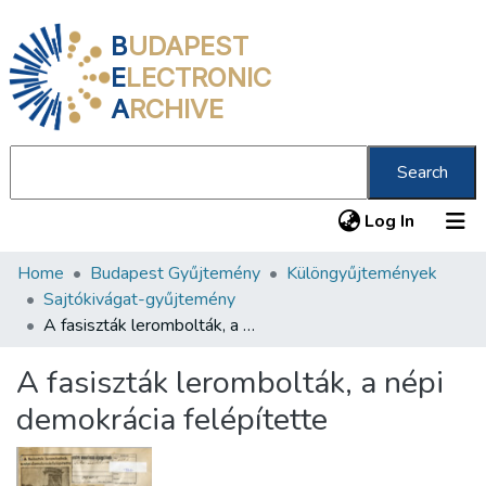
B
UDAPEST
E
LECTRONIC
A
RCHIVE
Search
(current
Log In
Home
Budapest Gyűjtemény
Különgyűjtemények
Communities & Collections
Sajtókivágat-gyűjtemény
All of DSpace
A fasiszták lerombolták, a népi demokrácia felépítette
Statistics
A fasiszták lerombolták, a népi
About us
demokrácia felépítette