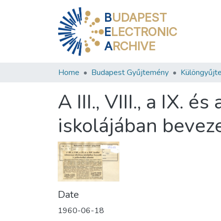
B
UDAPEST
E
LECTRONIC
A
RCHIVE
Home
Budapest Gyűjtemény
Különgyűjt
A III., VIII., a IX.
iskolájában beveze
Date
1960-06-18