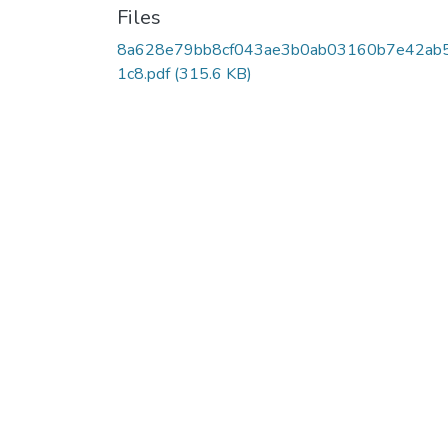
Files
8a628e79bb8cf043ae3b0ab03160b7e42ab
1c8.pdf
(315.6 KB)