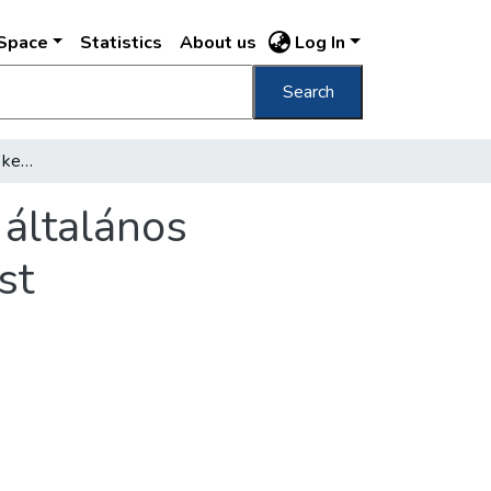
DSpace
Statistics
About us
Log In
Search
A III., VIII., a IX. és a XIV. kerület valamennyi általános iskolájában bevezetik a politechnikai oktatást
i általános
st