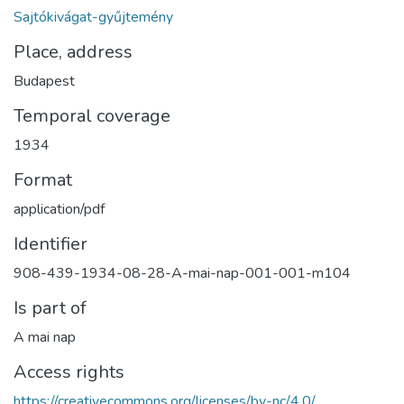
Sajtókivágat-gyűjtemény
Place, address
Budapest
Temporal coverage
1934
Format
application/pdf
Identifier
908-439-1934-08-28-A-mai-nap-001-001-m104
Is part of
A mai nap
Access rights
https://creativecommons.org/licenses/by-nc/4.0/