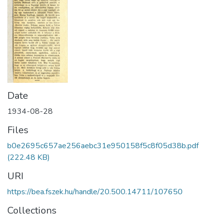
Date
1934-08-28
Files
b0e2695c657ae256aebc31e950158f5c8f05d38b.pdf
(222.48 KB)
URI
https://bea.fszek.hu/handle/20.500.14711/107650
Collections