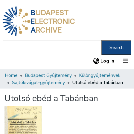
B
UDAPEST
E
LECTRONIC
A
RCHIVE
Search
(current
Log In
Home
Budapest Gyűjtemény
Különgyűjtemények
Communities & Collections
Sajtókivágat-gyűjtemény
Utolsó ebéd a Tabánban
All of DSpace
Utolsó ebéd a Tabánban
Statistics
About us