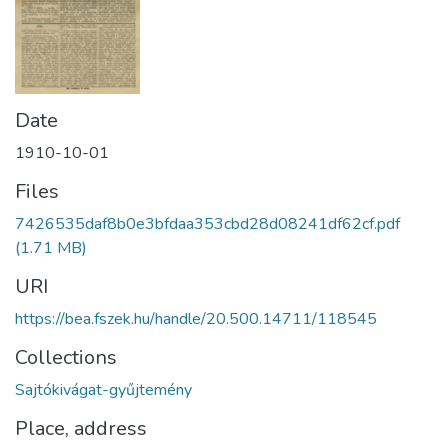
Date
1910-10-01
Files
7426535daf8b0e3bfdaa353cbd28d08241df62cf.pdf
(1.71 MB)
URI
https://bea.fszek.hu/handle/20.500.14711/118545
Collections
Sajtókivágat-gyűjtemény
Place, address