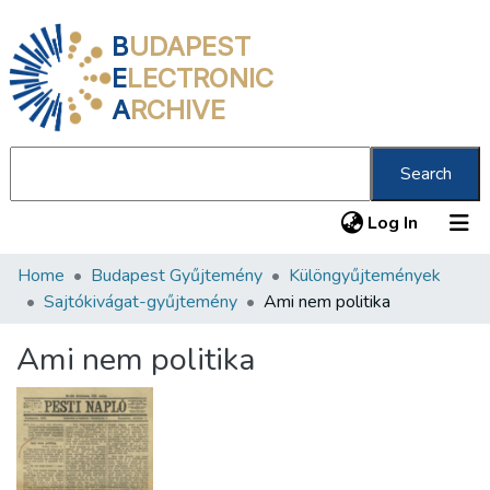
B
UDAPEST
E
LECTRONIC
A
RCHIVE
Search
(current
Log In
Home
Budapest Gyűjtemény
Különgyűjtemények
Communities & Collections
Sajtókivágat-gyűjtemény
Ami nem politika
All of DSpace
Ami nem politika
Statistics
About us