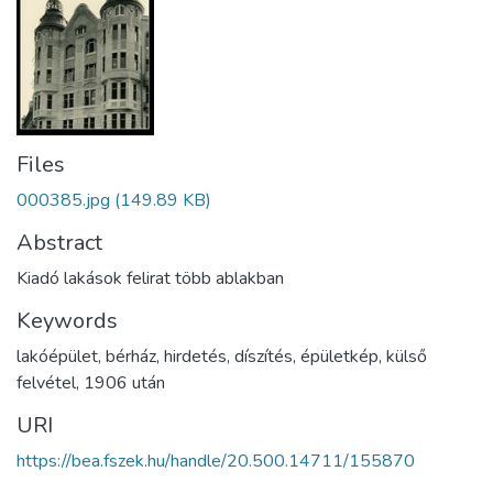
Files
000385.jpg
(149.89 KB)
Abstract
Kiadó lakások felirat több ablakban
Keywords
lakóépület
,
bérház
,
hirdetés
,
díszítés
,
épületkép
,
külső
felvétel
,
1906 után
URI
https://bea.fszek.hu/handle/20.500.14711/155870