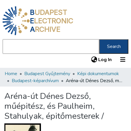
B
UDAPEST
E
LECTRONIC
A
RCHIVE
Search
(current
Log In
Home
Budapest Gyűjtemény
Képi dokumentumok
Communities & Collections
Budapest-képarchívum
Aréna-út Dénes Dezső, műépitész, és Paulheim, Stahulyak, épitőmesterek /
All of DSpace
Aréna-út Dénes Dezső,
Statistics
műépitész, és Paulheim,
About us
Stahulyak, épitőmesterek /