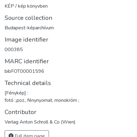
KÉP / kép könyvben
Source collection
Budapest-képarchívum
Image identifier
000385
MARC identifier
bibFOT00001596
Technical details
[Fénykép] :
fotó :,poz., fénynyomat, monokróm ;
Contributor
Verlag Anton Schroll & Co (Wien)
Full item page