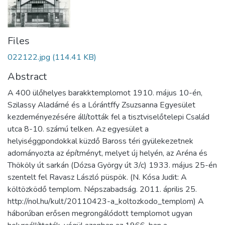
Files
022122.jpg
(114.41 KB)
Abstract
A 400 ülőhelyes barakktemplomot 1910. május 10-én,
Szilassy Aladárné és a Lórántffy Zsuzsanna Egyesület
kezdeményezésére állították fel a tisztviselőtelepi Család
utca 8-10. számú telken. Az egyesület a
helyiséggpondokkal küzdő Baross téri gyülekezetnek
adományozta az építményt, melyet új helyén, az Aréna és
Thököly út sarkán (Dózsa György út 3/c) 1933. május 25-én
szentelt fel Ravasz László püspök. (N. Kósa Judit: A
költözködő templom. Népszabadság. 2011. április 25.
http://nol.hu/kult/20110423-a_koltozkodo_templom) A
háborúban erősen megrongálódott templomot ugyan