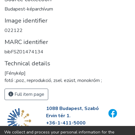
Budapest-képarchívum
Image identifier
022122
MARC identifier
bibFSZ01474134
Technical details
[Fénykép]
fotó :,poz., reprodukció, zsel. ezüst, monokróm ;
Full item page
1088 Budapest, Szabó
Ervin tér 1.
+36-1-411-5000
info@fszek.hu
We collect and process your personal information for the