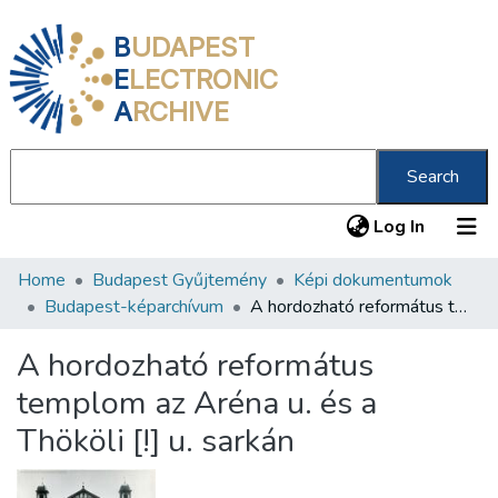
B
UDAPEST
E
LECTRONIC
A
RCHIVE
Search
(current
Log In
Home
Budapest Gyűjtemény
Képi dokumentumok
Communities & Collections
Budapest-képarchívum
A hordozható református templom az Aréna u. és a Thököli [!] u. sarkán
All of DSpace
A hordozható református
Statistics
templom az Aréna u. és a
About us
Thököli [!] u. sarkán