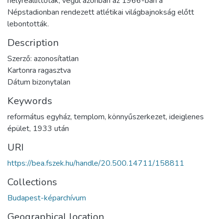
helyreállíttoták, végül azonban az 1966-ban a
Népstadionban rendezett atlétikai világbajnokság előtt
lebontották.
Description
Szerző: azonosítatlan
Kartonra ragasztva
Dátum bizonytalan
Keywords
református egyház
,
templom
,
könnyűszerkezet
,
ideiglenes
épület
,
1933 után
URI
https://bea.fszek.hu/handle/20.500.14711/158811
Collections
Budapest-képarchívum
Geographical location