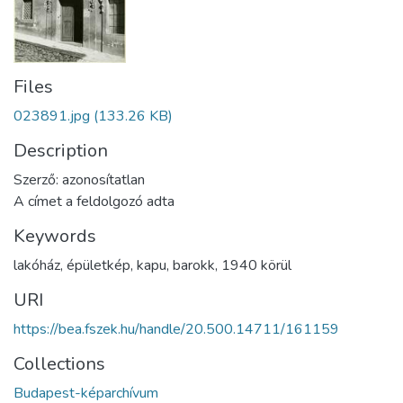
Files
023891.jpg
(133.26 KB)
Description
Szerző: azonosítatlan
A címet a feldolgozó adta
Keywords
lakóház
,
épületkép
,
kapu
,
barokk
,
1940 körül
URI
https://bea.fszek.hu/handle/20.500.14711/161159
Collections
Budapest-képarchívum