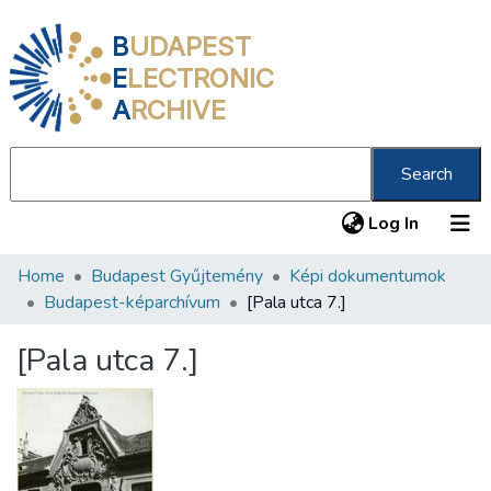
B
UDAPEST
E
LECTRONIC
A
RCHIVE
Search
(current
Log In
Home
Budapest Gyűjtemény
Képi dokumentumok
Communities & Collections
Budapest-képarchívum
[Pala utca 7.]
All of DSpace
[Pala utca 7.]
Statistics
About us