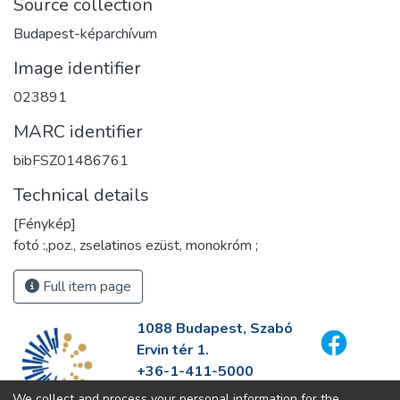
Source collection
Budapest-képarchívum
Image identifier
023891
MARC identifier
bibFSZ01486761
Technical details
[Fénykép]
fotó :,poz., zselatinos ezüst, monokróm ;
Full item page
1088 Budapest, Szabó
Ervin tér 1.
+36-1-411-5000
info@fszek.hu
We collect and process your personal information for the