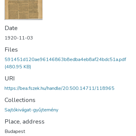
Date
1920-11-03
Files
591451d120ae96146863b8edba4eb8af24bdc51a.pdf
(480.95 KB)
URI
https://bea.fszek.hu/handle/20.500.14711/118965
Collections
Sajtókivágat-gyűjtemény
Place, address
Budapest