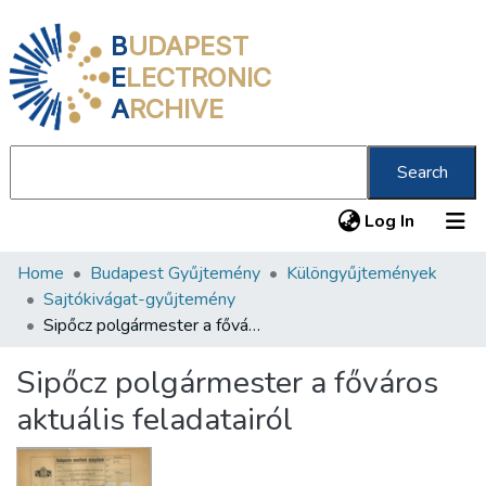
B
UDAPEST
E
LECTRONIC
A
RCHIVE
Search
(current
Log In
Home
Budapest Gyűjtemény
Különgyűjtemények
Communities & Collections
Sajtókivágat-gyűjtemény
All of DSpace
Sipőcz polgármester a főváros aktuális feladatairól
Statistics
Sipőcz polgármester a főváros
About us
aktuális feladatairól