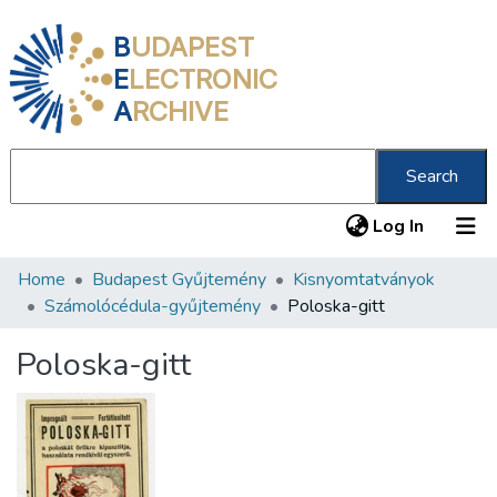
B
UDAPEST
E
LECTRONIC
A
RCHIVE
Search
(current
Log In
Home
Budapest Gyűjtemény
Kisnyomtatványok
Communities & Collections
Számolócédula-gyűjtemény
Poloska-gitt
All of DSpace
Poloska-gitt
Statistics
About us