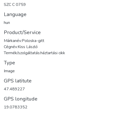
SZC C 0759
Language
hun
Product/Service
Márkanév:Poloska-gitt
Cégnév:Kiss László
Termék/szolgáltatás:háztartási cikk
Type
Image
GPS latitute
47.489227
GPS longitude
19.0783352