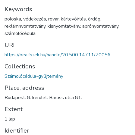
Keywords
poloska
,
védekezés
,
rovar
,
kártevőirtás
,
ördög
,
reklámnyomtatvány
,
kisnyomtatvány
,
aprónyomtatvány
,
számolócédula
URI
https://bea.fszek.hu/handle/20.500.14711/70056
Collections
Számolócédula-gyűjtemény
Place, address
Budapest. 8. kerület. Baross utca 81.
Extent
1 lap
Identifier