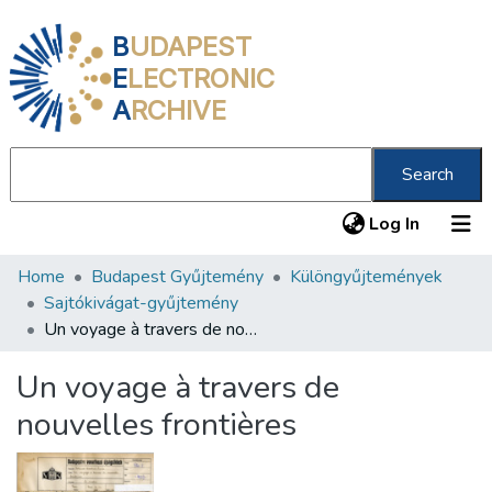
B
UDAPEST
E
LECTRONIC
A
RCHIVE
Search
(current
Log In
Home
Budapest Gyűjtemény
Különgyűjtemények
Communities & Collections
Sajtókivágat-gyűjtemény
All of DSpace
Un voyage à travers de nouvelles frontières
Statistics
Un voyage à travers de
About us
nouvelles frontières