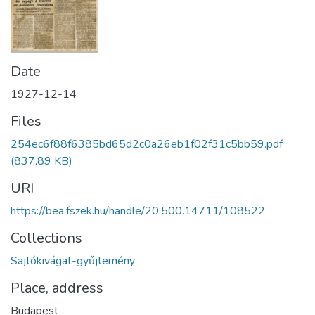
Date
1927-12-14
Files
254ec6f88f6385bd65d2c0a26eb1f02f31c5bb59.pdf
(837.89 KB)
URI
https://bea.fszek.hu/handle/20.500.14711/108522
Collections
Sajtókivágat-gyűjtemény
Place, address
Budapest