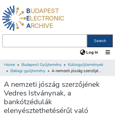
B
UDAPEST
E
LECTRONIC
A
RCHIVE
Search
(current
Log In
Home
Budapest Gyűjtemény
Különgyűjtemények
Communities & Collections
Ballagi-gyűjtemény
A nemzeti jószág szerzőjének Vedres Istványnak, a bankótzédulák elenyésztethetésérűl való vélekedése /
All of DSpace
A nemzeti jószág szerzőjének
Statistics
Vedres Istványnak, a
About us
bankótzédulák
elenyésztethetésérűl való