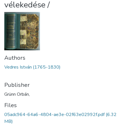
vélekedése /
Authors
Vedres István (1765-1830)
Publisher
Grünn Orbán,
Files
05adc964-64a6-4804-ae3e-02f63e02992f.pdf
(6.32
MB)