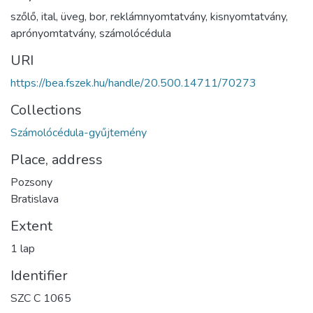
szőlő
,
ital
,
üveg
,
bor
,
reklámnyomtatvány
,
kisnyomtatvány
,
aprónyomtatvány
,
számolócédula
URI
https://bea.fszek.hu/handle/20.500.14711/70273
Collections
Számolócédula-gyűjtemény
Place, address
Pozsony
Bratislava
Extent
1 lap
Identifier
SZC C 1065