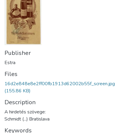
Publisher
Estra
Files
16d2e848e8e2ff00fb1913d62002b55f_screen.jpg
(155.86 KB)
Description
A hirdetés szövege:
Schmidt (...) Bratislava
Keywords