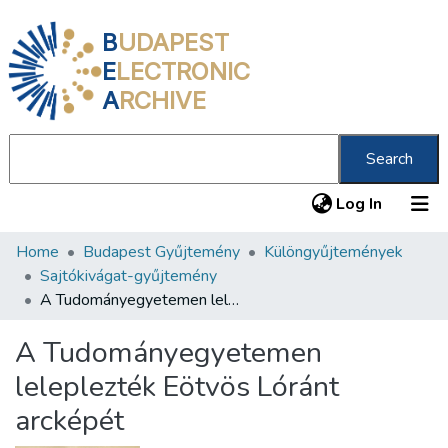
B
UDAPEST
E
LECTRONIC
A
RCHIVE
Search
(current
Log In
Home
Budapest Gyűjtemény
Különgyűjtemények
Communities & Collections
Sajtókivágat-gyűjtemény
All of DSpace
A Tudományegyetemen leleplezték Eötvös Lóránt arcképét
Statistics
A Tudományegyetemen
About us
leleplezték Eötvös Lóránt
arcképét