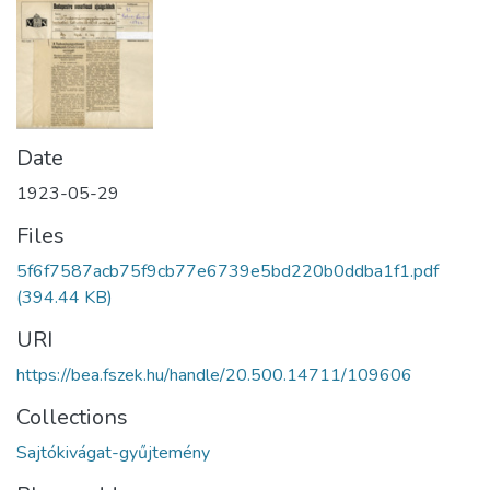
Date
1923-05-29
Files
5f6f7587acb75f9cb77e6739e5bd220b0ddba1f1.pdf
(394.44 KB)
URI
https://bea.fszek.hu/handle/20.500.14711/109606
Collections
Sajtókivágat-gyűjtemény